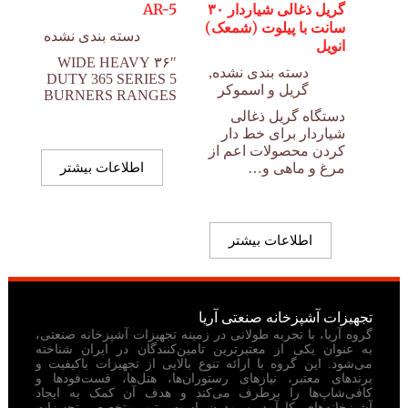
گریل ذغالی شیاردار ۳۰
AR-5
سانت با پیلوت (شمعک)
دسته بندی نشده
انویل
۳۶″ WIDE HEAVY
دسته بندی نشده
,
DUTY 365 SERIES 5
گریل و اسموکر
BURNERS RANGES
دستگاه گریل ذغالی
شیاردار برای خط دار
کردن محصولات اعم از
اطلاعات بیشتر
مرغ و ماهی و…
اطلاعات بیشتر
تجهیزات آشپزخانه صنعتی آریا
گروه آریا، با تجربه طولانی در زمینه تجهیزات آشپزخانه صنعتی،
به عنوان یکی از معتبرترین تامین‌کنندگان در ایران شناخته
می‌شود. این گروه با ارائه تنوع بالایی از تجهیزات باکیفیت و
برندهای معتبر، نیازهای رستوران‌ها، هتل‌ها، فست‌فودها و
کافی‌شاپ‌ها را برطرف می‌کند و هدف آن کمک به ایجاد
آشپزخانه‌های کارآمد و مدرن است. تیم متخصص تجهیزات