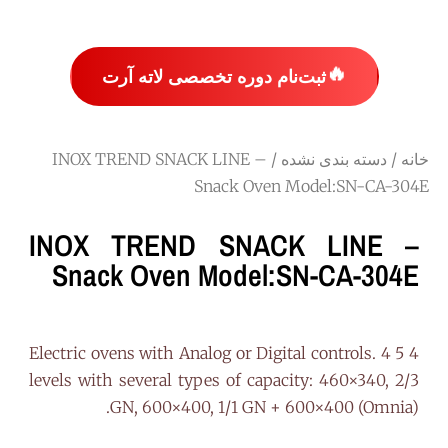
🔥
ثبت‌نام دوره تخصصی لاته آرت
خانه
/
دسته بندی نشده
/ INOX TREND SNACK LINE –
Snack Oven Model:SN-CA-304E
INOX TREND SNACK LINE –
Snack Oven Model:SN-CA-304E
4 5 Electric ovens with Analog or Digital controls. 4
levels with several types of capacity: 460×340, 2/3
GN, 600×400, 1/1 GN + 600×400 (Omnia).