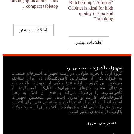
mixing applications. This
“Butcherquip’s Smoker
compact tabletop…
Cabinet is ideal for high
quality drying and
smoking.”
اطلاعات بیشتر
اطلاعات بیشتر
تجهیزات آشپزخانه صنعتی آریا
گروه آریا، با تجربه طولانی در زمینه تجهیزات آشپزخانه صنعتی،
به عنوان یکی از معتبرترین تامین‌کنندگان در ایران شناخته
می‌شود. این گروه با ارائه تنوع بالایی از تجهیزات باکیفیت و
برندهای معتبر، نیازهای رستوران‌ها، هتل‌ها، فست‌فودها و
کافی‌شاپ‌ها را برطرف می‌کند و هدف آن کمک به ایجاد
آشپزخانه‌های کارآمد و مدرن است. تیم متخصص تجهیزات
آشپزخانه آریا، آماده ارائه مشاوره و پشتیبانی فنی برای انتخاب
بهترین تجهیزات می‌باشد و همواره در تلاش برای ارائه محصولات
باکیفیت از برندهای معتبر است.
دسترسی سریع