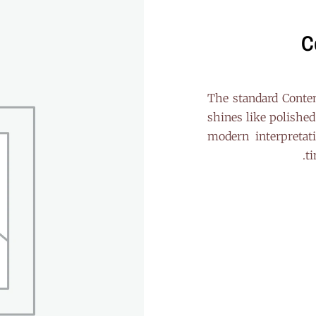
C
The standard Contem
shines like polishe
modern interpretat
ti