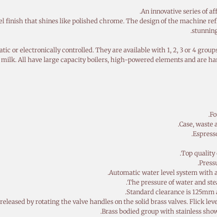
An innovative series of a
 finish that shines like polished chrome. The design of the machine refl
stunning
 or electronically controlled. They are available with 1, 2, 3 or 4 grou
 milk. All have large capacity boilers, high-powered elements and are han
Fo
Case, waste a
Espresso
Top quality
Pressu
Automatic water level system with a 
The pressure of water and stea
Standard clearance is 125mm a
eleased by rotating the valve handles on the solid brass valves. Flick leve
Brass bodied group with stainless show