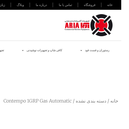
خانه
فروشگاه
تماس با ما
درباره ما
وبلاگ
زبان
رستوران و فست فود
کافی شاپ و تجهیزات نوشیدنی
تجه
خانه
/
دسته بندی نشده
/ Contempo 1GRP Gas Automatic