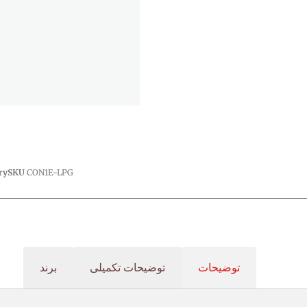
ry
SKU
CON1E-LPG
توضیحات
توضیحات تکمیلی
برند