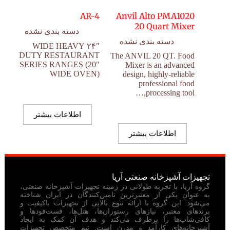
AR-4
Anvil Alto PMA1020
20 Quart Mixer
دسته بندی نشده
دسته بندی نشده
۲۴″ WIDE HEAVY
DUTY RESTAURANT
The ANVIL 20 QT. Food
SERIES RANGES (20″
Mixer is an advanced
WIDE OVEN)
design, highly-reliable
professional food
processing tool,…
اطلاعات بیشتر
اطلاعات بیشتر
تجهیزات آشپزخانه صنعتی آریا
گروه آریا، با تجربه طولانی در زمینه تجهیزات آشپزخانه صنعتی،
به عنوان یکی از معتبرترین تامین‌کنندگان در ایران شناخته
می‌شود. این گروه با ارائه تنوع بالایی از تجهیزات باکیفیت و
برندهای معتبر، نیازهای رستوران‌ها، هتل‌ها، فست‌فودها و
کافی‌شاپ‌ها را برطرف می‌کند و هدف آن کمک به ایجاد
آشپزخانه‌های کارآمد و مدرن است. تیم متخصص تجهیزات