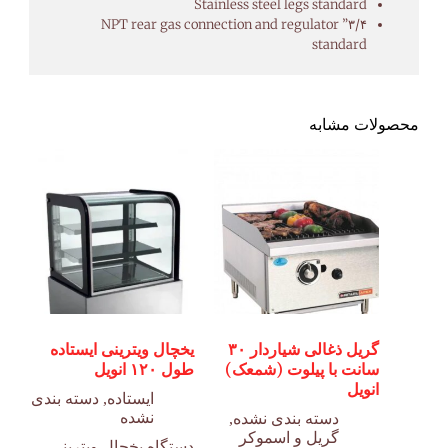
Stainless steel legs standard
۳/۴” NPT rear gas connection and regulator
standard
محصولات مشابه
گریل ذغالی شیاردار ۳۰
یخچال ویترینی ایستاده
سانت با پیلوت (شمعک)
طول ۱۲۰ انویل
انویل
ایستاده
,
دسته بندی
نشده
دسته بندی نشده
,
گریل و اسموکر
دستگاه یخچال ویترینی