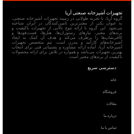
تجهیزات آشپزخانه صنعتی آریا
گروه آریا، با تجربه طولانی در زمینه تجهیزات آشپزخانه صنعتی،
به عنوان یکی از معتبرترین تامین‌کنندگان در ایران شناخته
می‌شود. این گروه با ارائه تنوع بالایی از تجهیزات باکیفیت و
برندهای معتبر، نیازهای رستوران‌ها، هتل‌ها، فست‌فودها و
کافی‌شاپ‌ها را برطرف می‌کند و هدف آن کمک به ایجاد
آشپزخانه‌های کارآمد و مدرن است. تیم متخصص تجهیزات
آشپزخانه آریا، آماده ارائه مشاوره و پشتیبانی فنی برای انتخاب
بهترین تجهیزات می‌باشد و همواره در تلاش برای ارائه محصولات
باکیفیت از برندهای معتبر است.
دسترسی سریع
خانه
فروشگاه
مقالات
درباره ما
تماس با ما