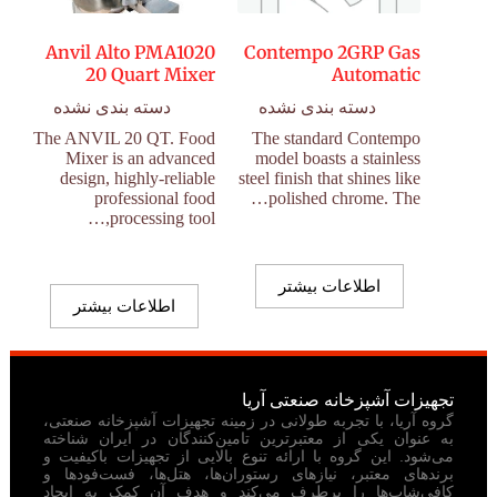
Anvil Alto PMA1020
Contempo 2GRP Gas
20 Quart Mixer
Automatic
دسته بندی نشده
دسته بندی نشده
The ANVIL 20 QT. Food
The standard Contempo
Mixer is an advanced
model boasts a stainless
design, highly-reliable
steel finish that shines like
professional food
polished chrome. The…
processing tool,…
اطلاعات بیشتر
اطلاعات بیشتر
تجهیزات آشپزخانه صنعتی آریا
گروه آریا، با تجربه طولانی در زمینه تجهیزات آشپزخانه صنعتی،
به عنوان یکی از معتبرترین تامین‌کنندگان در ایران شناخته
می‌شود. این گروه با ارائه تنوع بالایی از تجهیزات باکیفیت و
برندهای معتبر، نیازهای رستوران‌ها، هتل‌ها، فست‌فودها و
کافی‌شاپ‌ها را برطرف می‌کند و هدف آن کمک به ایجاد