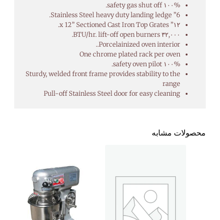
۱۰۰% safety gas shut off.
6” Stainless Steel heavy duty landing ledge.
۱۲” x 12” Sectioned Cast Iron Top Grates.
۳۲,۰۰۰ BTU/hr. lift-off open burners.
Porcelainized oven interior..
One chrome plated rack per oven
۱۰۰% safety oven pilot.
Sturdy, welded front frame provides stability to the
range
Pull-off Stainless Steel door for easy cleaning
محصولات مشابه