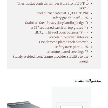
Thermostat controls temperature from 150°F to
500°F.
Steel burner rated at 35,000 BTU/hr.
۱۰۰% safety gas shut off.
۶” Stainless Steel heavy duty landing ledge.
۱۲” x 12” sectioned cast iron top grates.
۳۲,۰۰۰ BTU/hr. lift-off open burners.
Porcelainized oven interior.
One chrome plated rack per oven.
۱۰۰% safety oven pilot
6” chrome plated steel legs.
Sturdy, welded front frame provides stability to the
range.
محصولات مشابه