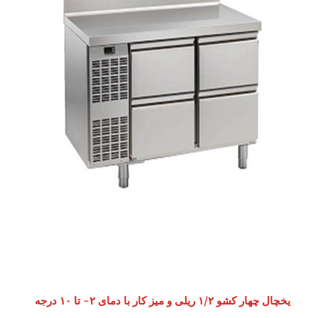
یخچال چهار کشو ۱/۲ ریلی و میز کار با دمای ۲- تا ۱۰ درجه