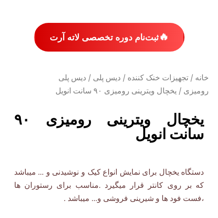
🔥
ثبت‌نام دوره تخصصی لاته آرت
خانه
/
تجهیزات خنک کننده
/
دیس پلی
/
دیس پلی
رومیزی
/ یخچال ویترینی رومیزی ۹۰ سانت انویل
یخچال ویترینی رومیزی ۹۰
سانت انویل
دستگاه یخچال برای نمایش انواع کیک و نوشیدنی و … میباشد
که بر روی کانتر قرار میگیرد .مناسب برای رستوران ها
،فست فود ها و شیرینی فروشی و… میباشد .