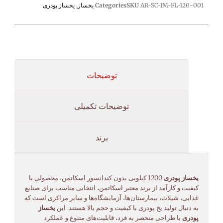
AR-SC-IM-FL-120-001
SKU
Categories
یخساز
,
یخساز پودری
توضیحات
توضیحات تکمیلی
برند
یخساز پودری
1200 کیلویی بدون کندانسور اسکاتمن، محصولی با
کیفیت و کارآمد از برند معتبر اسکاتمن، انتخابی مناسب برای صنایع
غذایی، شیلات، بیمارستان‌ها، آزمایشگاه‌ها و سایر مراکزی است که
به دنبال تولید یخ پودری با کیفیت و حجم بالا هستند. این
یخساز
پودری
با طراحی منحصر به فرد، قابلیت‌های متنوع و عملکرد