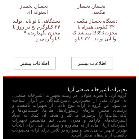
یخساز
,
یخساز
یخساز
,
یخساز
مکعبی
استوانه ای
دستگاه یخساز مکعبی
دستگاهی با توانایی تولید
۳۲۰ کیلویی همراه با
۲۴ کیلوگرم یخ در روز با
مخزن B393 میباشد که
مخزن نگهدارنده ۹
توانایی تولید ۳۲۰ کیلو…
کیلوگرمی و…
اطلاعات بیشتر
اطلاعات بیشتر
تجهیزات آشپزخانه صنعتی آریا
گروه آریا، با تجربه طولانی در زمینه تجهیزات آشپزخانه صنعتی،
به عنوان یکی از معتبرترین تامین‌کنندگان در ایران شناخته
می‌شود. این گروه با ارائه تنوع بالایی از تجهیزات باکیفیت و
برندهای معتبر، نیازهای رستوران‌ها، هتل‌ها، فست‌فودها و
کافی‌شاپ‌ها را برطرف می‌کند و هدف آن کمک به ایجاد
آشپزخانه‌های کارآمد و مدرن است. تیم متخصص تجهیزات
آشپزخانه آریا، آماده ارائه مشاوره و پشتیبانی فنی برای انتخاب
بهترین تجهیزات می‌باشد و همواره در تلاش برای ارائه محصولات
باکیفیت از برندهای معتبر است.