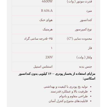
قدرت موتور ( وات)
4600W
مبرد
R 404 A
کندانسور
هوای خنک
نوع کمپرسور
هرمتیک
محدوده دمایی (°C)
۵-۳۵درجه سانتی گراد
فاز
۱
ولتاژ ( ولت)
230V
جنس بدنه
استنلس استیل
مزایای استفاده از یخساز پودری ۱۲۰۰ کیلویی بدون کندانسور
اسکاتمن:
تولید یخ پودری با کیفیت و بهداشتی
ظرفیت بالا و عملکرد قدرتمند
طراحی مقاوم و بادوام
قابلیت‌های متنوع و کنترل آسان