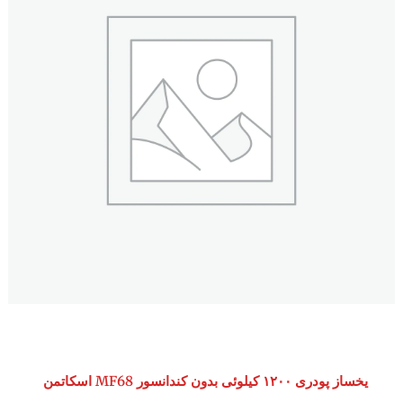
یخساز پودری ۱۲۰۰ کیلوئی بدون کندانسور MF68 اسکاتمن