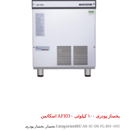
یخساز پودری ۱۰۰ کیلوئی -AF103 اسکاتمن
AR-SC-IM-FL-100-001
SKU
Categories
یخساز
,
یخساز پودری