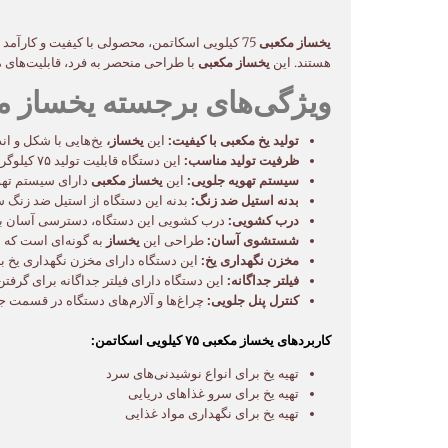
یخساز مکعبی
75 کیلویی اسکاتمن، محصولی با کیفیت و کارآمد 
هستند. این
یخساز مکعبی
با طراحی منحصر به فرد، قابلیت‌های م
ویژگی‌های برجسته یخساز مکعبی ۷۵ کیلویی 
تولید یخ مکعبی با کیفیت:
این
یخساز،
یخ‌هایی با شکل و ان
ظرفیت تولید مناسب:
این دستگاه قابلیت تولید ۷۵ کیلوگرم یخ در روز را دارد که برای مصارف تجاری مناسب است.
سیستم تهویه جلویی:
این
یخساز مکعبی
دارای سیستم تهوی
بدنه استیل ضد زنگ:
بدنه این دستگاه از استیل ضد زنگ سا
درب کشویی:
درب کشویی این دستگاه، دسترسی آسان به یخ
شستشوی آسان:
طراحی این
یخساز
به گونه‌ای است که
مخزن نگهداری یخ:
این دستگاه دارای مخزن نگهداری یخ با ظرفیت ۲۰ ک
فیلتر جداگانه:
این دستگاه دارای فیلتر جداگانه برای گرفت
کنترل پنل جلویی:
چراغ‌ها و آلارم‌های دستگاه در قسمت جل
کاربردهای یخساز مکعبی ۷۵ کیلویی اسکاتمن:
تهیه یخ برای انواع نوشیدنی‌های سرد
تهیه یخ برای سرو غذاهای دریایی
تهیه یخ برای نگهداری مواد غذایی