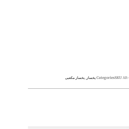
AR-
SKU
Categories
یخساز
,
یخساز مکعبی