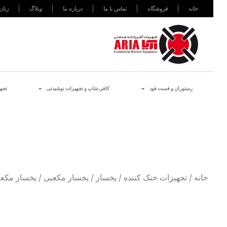
خانه
فروشگاه
تماس با ما
درباره ما
وبلاگ
زبان
رستوران و فست فود
کافی شاپ و تجهیزات نوشیدنی
تجه
خانه
/
تجهیزات خنک کننده
/
یخساز
/
یخساز مکعبی
/ یخساز مکعبی ۷۵ کیلویی ا