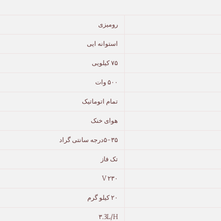
رومیزی
استوانه ایی
۷۵ کیلویی
۵۰۰ وات
تمام اتوماتیک
هوای خنک
۵-۳۵درجه سانتی گراد
تک فاز
۲۳۰ V
۲۰ کیلو گرم
۳.3L/H