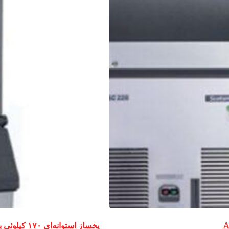
یخساز استوانه‌ای ۱۷۰ کیلوئی با مخزن B393 اسکاتمن MCM16