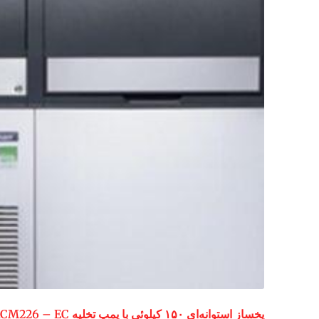
یخساز استوانه‌ای ۱۵۰ کیلوئی با پمپ تخلیه ACM226 – EC