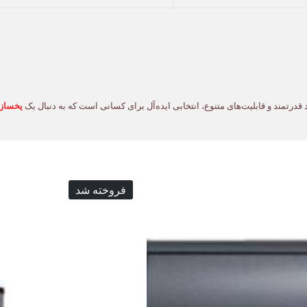
یخساز 
فروخته شد