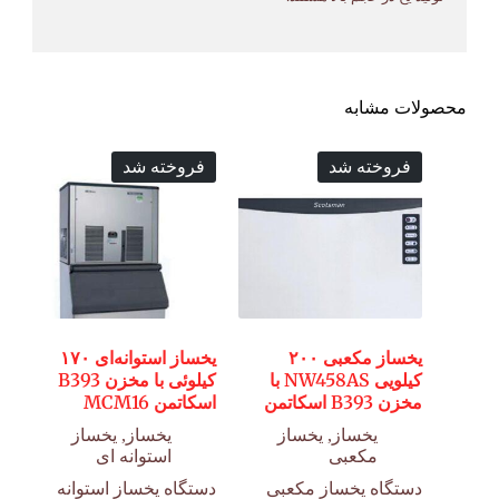
محصولات مشابه
فروخته شد
فروخته شد
یخساز مکعبی ۲۰۰
یخساز استوانه‌ای ۱۷۰
کیلویی NW458AS با
کیلوئی با مخزن B393
مخزن B393 اسکاتمن
اسکاتمن MCM16
یخساز
,
یخساز
یخساز
,
یخساز
مکعبی
استوانه ای
دستگاه یخساز مکعبی
دستگاه یخساز استوانه