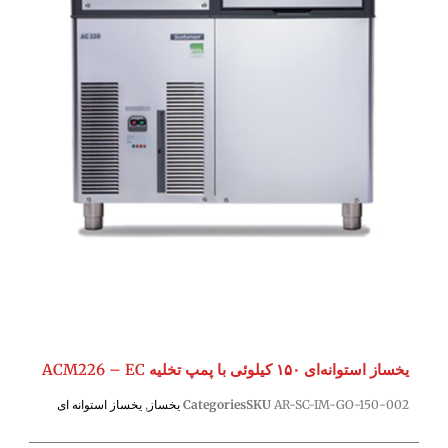
یخساز استوانه‌ای ۱۵۰ کیلوئی با پمپ تخلیه ACM226 – EC
AR-SC-IM-GO-150-002
SKU
Categories
یخساز
,
یخساز استوانه ای