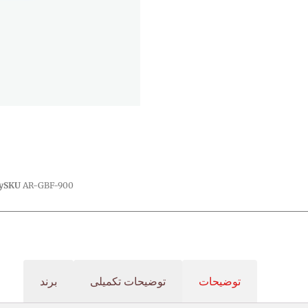
y
SKU
AR-GBF-900
توضیحات
توضیحات تکمیلی
برند