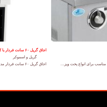
اجاق گریل ۶۰ سانت فردار با shelf
گریل و اسموکر
اجاق گریل ۶۰ سانت فردار مدل AR-24G-WO همراه با shelf دارای صفحه ی گریل ۶۰…