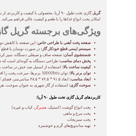
گریل
گازی تخت طول ۹۰ آریا، محصولی با کیفیت و
امکان پخت انواع غذاها را با طعم و کیفیت عالی فراهم می‌کند.
ویژگی‌های برجسته گریل گازی تخ
صفحه پخت آهنی با طراحی خاص:
این صفحه با کاهش دود 
سیستم ایمنی قطع خودکار گاز:
در صورت نوسان یا قطع گاز
شستشوی آسان:
صفحه صاف و صیقلی دستگاه، تمیز کردن
پخش دمای مناسب:
طراحی دستگاه به گونه‌ای است که 
کیفیت ساخت بالا:
استفاده از استیل ضد خش در ساخت بدن
توان برنر بالا:
توان 30000btu برنرها، سرعت پخت را افزایش می‌دهد و زمان آماده‌سازی غذا را کاهش می‌دهد.
ابعاد مناسب:
ابعاد ۹۱.۵ * ۷۲.۵ * ۳۸.۵ سانتی‌متر، فضای کافی برای پخت انواع غذاها را فراهم می‌کند.
سوخت گازی:
استفاده از گاز شهری به عنوان سوخت، هزین
کاربردهای گریل گازی تخت طول ۹۰ آریا:
پخت انواع گوشت (استیک،
همبرگر
، کباب و غیره)
پخت مرغ و ماهی
پخت سبزیجات
تهیه ساندویچ‌های گرم و خوشمزه