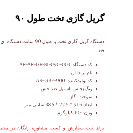
گریل گازی تخت طول ۹۰
دستگاه گریل گازی تخت با طول 0
وپز
کد دستگاه:
AR-AR-GR-SI-090-003
نام برند:
آریا
کد تولیدکننده:
AR-GBF-900
رنگ/جنس:
استیل ضد خش
سوخت:
گاز
ابعاد:
91.5 * 72.5 * 38.5 سانتی متر
وزن:
103 کیلوگرم
برای ثبت سفارش و کسب مشاوره رایگان در مجموع