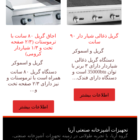
گریل ذغالی شیار دار ۹۰
اجاق گریل ۸۰ سانت با
سانت
ترموستات (۲/۳ صفحه
تخت و ۱/۳ شیاردار
گریل و اسموکر
کرومی)
دستگاه گریل ذغالی
گریل و اسموکر
شیاردار دارای ۳ برنر با
توان 35000btu است و
دستگاه گریل ۸۰ سانت
دستگاه دارای فندک…
همراه است با ترموستات و
نیز دارای ۲/۳ صفحه تخت
و…
اطلاعات بیشتر
اطلاعات بیشتر
تجهیزات آشپزخانه صنعتی آریا
گروه آریا، با تجربه طولانی در زمینه تجهیزات آشپزخانه صنعتی،