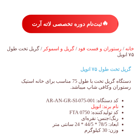
🔥
ثبت‌نام دوره تخصصی لاته آرت
خانه
/
رستوران و فست فود
/
گریل و اسموکر
/ گریل تخت طول
۷۵ انویل
گریل تخت طول ۷۵ انویل
دستگاه گریل تخت با طول 75 مناسب برای خانه استیک
رستوران وکافی شاپ میباشد.
کد دستگاه:
AR-AN-GR-SI-075-001
نام برند:
انویل
کد تولیدکننده:
FTA 0750
رنگ/جنس:
نقره‌ای
ابعاد:
78/5 * 44/5 * 24 سانتی متر
وزن:
30 کیلوگرم