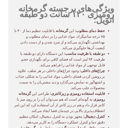
ویژگی‌های برجسته گرمخانه
رومیزی ۱۲۰ سانت دو طبقه
انویل:
حفظ دمای مطلوب:
این
گرمخانه
با قابلیت تنظیم دما از ۴۰ تا
۷۵ درجه سانتیگراد، مواد غذایی را در دمای مطلوب و
بهداشتی نگهداری می‌کند و از سرد شدن و از دست دادن
کیفیت آن‌ها جلوگیری می‌کند.
دو طبقه با ظرفیت مناسب:
این دستگاه دارای دو طبقه با
ظرفیت ۹۴ لیتر است که فضای کافی برای نگهداری حجم
قابل توجهی از مواد غذایی را فراهم می‌کند.
چراغ‌های داخلی:
وجود چراغ‌های داخلی در هر شلف، علاوه
بر روشن کردن فضای داخلی، مواد غذایی را به شکلی جذاب
و اشتهاآور به نمایش می‌گذارد و دید مشتریان را به سمت
محصولات جلب می‌کند.
قابلیت استفاده رومیزی و زیرکانتری:
طراحی این
گرمخانه
رومیزی
به گونه‌ای است که هم می‌توان آن را بر روی میز یا
کانتر قرار داد و هم در زیر کانتر از آن استفاده کرد که این امر
انعطاف‌پذیری بالایی در چیدمان فضا ایجاد می‌کند.
کنترل دیجیتال:
مجهز بودن به کنترل دیجیتال، امکان تنظیم
دقیق دما و کنترل عملکرد دستگاه را به کاربر می‌دهد.
جنس داخلی استیل ضد زنگ:
جنس داخلی این
گرمخانه
از