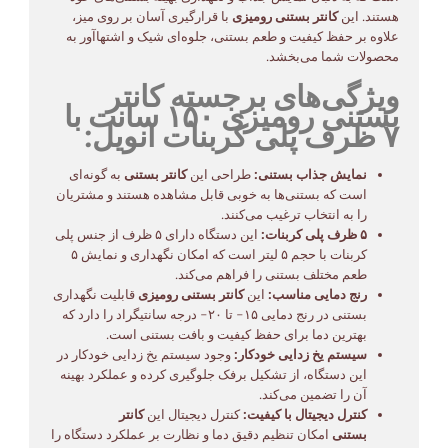
هستند. این
کانتر بستنی رومیزی
با قرارگیری آسان بر روی میز،
علاوه بر حفظ کیفیت و طعم بستنی، جلوه‌ای شیک و اشتهاآور به
محصولات شما می‌بخشد.
ویژگی‌های برجسته کانتر
بستنی رومیزی ۱۵۰ سانت با
۷ ظرف پلی کربنات انویل:
نمایش جذاب بستنی:
طراحی این
کانتر بستنی
به گونه‌ای
است که بستنی‌ها به خوبی قابل مشاهده هستند و مشتریان
را به انتخاب ترغیب می‌کنند.
۵ ظرف پلی کربنات:
این دستگاه دارای ۵ ظرف از جنس پلی
کربنات با حجم ۵ لیتر است که امکان نگهداری و نمایش ۵
طعم مختلف بستنی را فراهم می‌کند.
رنج دمایی مناسب:
این
کانتر بستنی رومیزی
قابلیت نگهداری
بستنی در رنج دمایی ۱۵- تا ۲۰- درجه سانتیگراد را دارد که
بهترین دما برای حفظ کیفیت و بافت بستنی است.
سیستم یخ زدایی خودکار:
وجود سیستم یخ زدایی خودکار در
این دستگاه، از تشکیل برفک جلوگیری کرده و عملکرد بهینه
آن را تضمین می‌کند.
کنترل دیجیتال با کیفیت:
کنترل دیجیتال این
کانتر
بستنی
امکان تنظیم دقیق دما و نظارت بر عملکرد دستگاه را