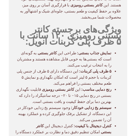
هستند. این
کانتر بستنی رومیزی
با قرارگیری آسان بر روی میز،
علاوه بر حفظ کیفیت و طعم بستنی، جلوه‌ای شیک و اشتهاآور به
محصولات شما می‌بخشد.
ویژگی‌های برجسته کانتر
بستنی رومیزی ۱۲۰ سانت با
۵ ظرف پلی کربنات انویل:
نمایش جذاب بستنی:
طراحی این
کانتر بستنی
به گونه‌ای
است که بستنی‌ها به خوبی قابل مشاهده هستند و مشتریان
را به انتخاب ترغیب می‌کنند.
۵ ظرف پلی کربنات:
این دستگاه دارای ۵ ظرف از جنس پلی
کربنات با حجم ۵ لیتر است که امکان نگهداری و نمایش ۵
طعم مختلف بستنی را فراهم می‌کند.
رنج دمایی مناسب:
این
کانتر بستنی رومیزی
قابلیت نگهداری
بستنی در رنج دمایی ۱۵- تا ۲۰- درجه سانتیگراد را دارد که
بهترین دما برای حفظ کیفیت و بافت بستنی است.
سیستم یخ زدایی خودکار:
وجود سیستم یخ زدایی خودکار در
این دستگاه، از تشکیل برفک جلوگیری کرده و عملکرد بهینه
آن را تضمین می‌کند.
کنترل دیجیتال با کیفیت:
کنترل دیجیتال این
کانتر
بستنی
امکان تنظیم دقیق دما و نظارت بر عملکرد دستگاه را