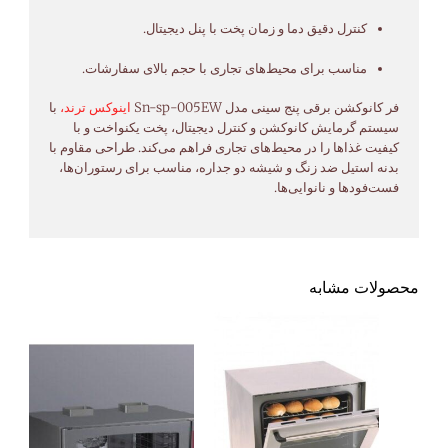
کنترل
دقیق
دما
و
زمان
پخت
با
پنل
دیجیتال.
مناسب
برای
محیط‌های
تجاری
با
حجم
بالای
سفارشات.
فر
کانوکشن
برقی
پنج
سینی
مدل
005EW
sp-
Sn-
اینوکس
ترند،
با
سیستم
گرمایش
کانوکشن
و
کنترل
دیجیتال،
پخت
یکنواخت
و
با
کیفیت
غذاها
را
در
محیط‌های
تجاری
فراهم
می‌کند.
طراحی
مقاوم
با
بدنه
استیل
ضد
زنگ
و
شیشه
دو
جداره،
مناسب
برای
رستوران‌ها،
فست‌فودها
و
نانوایی‌ها.
محصولات مشابه