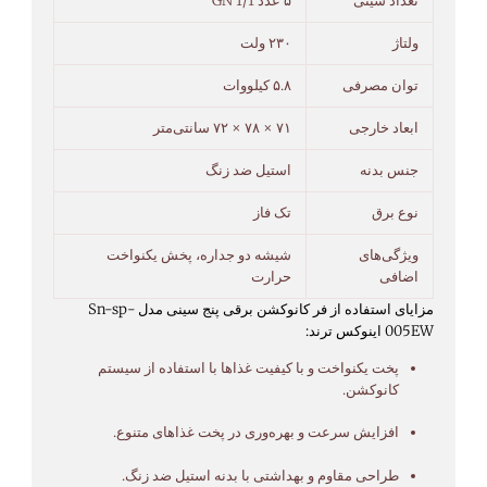
تعداد سینی
۵ عدد GN 1/1
ولتاژ
۲۳۰ ولت
توان مصرفی
۵.۸ کیلووات
ابعاد خارجی
۷۱ × ۷۸ × ۷۲ سانتی‌متر
جنس بدنه
استیل ضد زنگ
نوع برق
تک فاز
ویژگی‌های
شیشه دو جداره، پخش یکنواخت
اضافی
حرارت
مزایای
استفاده
از فر کانوکشن برقی
پنج
سینی
مدل
sp-
Sn-
005EW
اینوکس
ترند:
پخت
یکنواخت
و
با
کیفیت
غذاها
با
استفاده
از
سیستم
کانوکشن.
افزایش
سرعت
و
بهره‌وری
در
پخت
غذاهای
متنوع.
طراحی
مقاوم
و
بهداشتی
با
بدنه
استیل
ضد
زنگ.