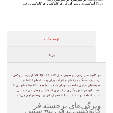
Tags
اینوکسترند
,
رستوران
,
فر
,
فر کانوکشن
,
فر کانوکشن برقی
توضیحات
برند
فر
کانوکشن
برقی
پنج
سینی
مدل
005EW
sp-
Sn-
از
برند
اینوکس
ترند،
یک
دستگاه
حرفه‌ای
و
کارآمد
برای
پخت
انواع
غذاها
در
محیط‌های
تجاری
مانند
رستوران‌ها،
فست‌فودها،
کافه‌ها
و
نانوایی‌ها
است.
این
فر
با
بهره‌گیری
از
فناوری
کانوکشن
و
طراحی
دیجیتال،
پخت
یکنواخت
و
با
کیفیت
را
با
مصرف
انرژی
بهینه
فراهم
می‌کند.
ویژگی‌های
برجسته فر
کانوکشن برقی
پنج
سینی