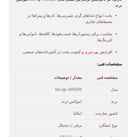
ترند:
پخت
انواع
غذاهای
گرم،
شیرینی‌ها،
نان‌ها
و
پیتزاها
در
محیط‌های
تجاری.
مناسب
برای
رستوران‌ها،
فست‌فودها،
کافه‌ها،
نانوایی‌ها
و
کترینگ‌ها.
افزایش
بهره‌وری
و
کیفیت
پخت
در
آشپزخانه‌های
صنعتی.
مشخصات فنی:
مشخصه فنی
مقدار / توضیحات
مدل
Sn-sp-005EW
برند
اینوکس ترند
کشور سازنده
ایتالیا
نوع عملکرد
برقی / دیجیتال