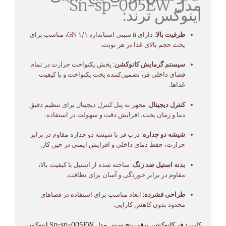
مدل
005EW
sp-
Sn-
اینوکس
ترند:
ظرفیت
بالا
:
دارای
۵
سینی
استاندارد
۱،
۱/
GN
مناسب
برای
پخت
حجم
بالای
غذا
در
هر
نوبت.
سیستم
گرمایش
کانوکشن
:
پخش
یکنواخت
حرارت
در
تمام
فضای
داخلی
فر،
تضمین‌کننده
پخت
یکنواخت
و
با
کیفیت
غذاها.
کنترل
دیجیتال
:
مجهز
به
پنل
کنترل
دیجیتال
برای
تنظیم
دقیق
دما
و
زمان
پخت،
افزایش
دقت
و
سهولت
در
استفاده.
شیشه
دو
جداره
:
درب
فر
با
شیشه
دو
جداره
مقاوم
در
برابر
حرارت،
حفظ
دمای
داخلی
و
افزایش
ایمنی
در
حین
کار.
بدنه
استیل
ضد
زنگ
:
ساخته
شده
از
استیل
با
کیفیت
بالا،
مقاوم
در
برابر
خوردگی
و
آسان
برای
نظافت.
طراحی
فشرده
:
ابعاد
مناسب
برای
استفاده
در
فضاهای
محدود
بدون
کاهش
کارایی.
کاربرد فر کانوکشن برقی
پنج
سینی
مدل
005EW
sp-
Sn-
اینوکس