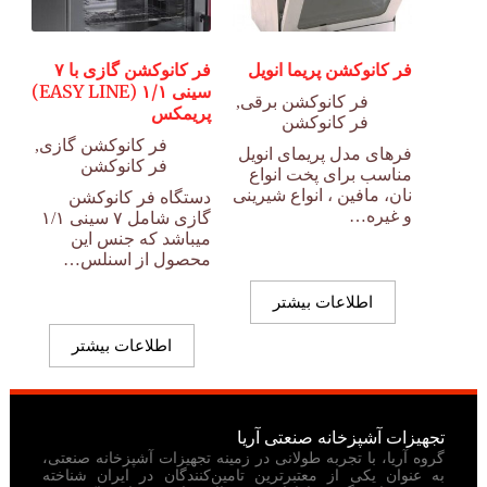
فر کانوکشن پریما انویل
فر کانوکشن گازی با ۷
سینی ۱/۱ (EASY LINE)
فر کانوکشن برقی
,
پریمکس
فر کانوکشن
فر کانوکشن گازی
,
فرهای مدل پریمای انویل
فر کانوکشن
مناسب برای پخت انواع
نان، مافین ، انواع شیرینی
دستگاه فر کانوکشن
و غیره…
گازی شامل ۷ سینی ۱/۱
میباشد که جنس این
محصول از اسنلس…
اطلاعات بیشتر
اطلاعات بیشتر
تجهیزات آشپزخانه صنعتی آریا
گروه آریا، با تجربه طولانی در زمینه تجهیزات آشپزخانه صنعتی،
به عنوان یکی از معتبرترین تامین‌کنندگان در ایران شناخته