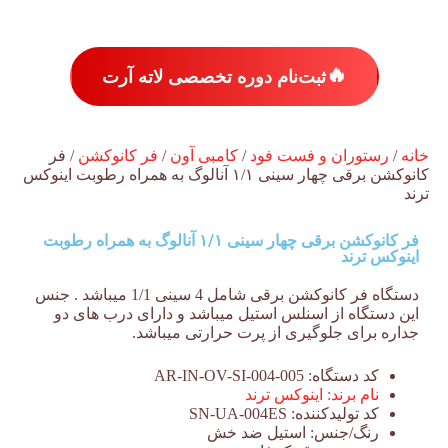
🔥
ثبت‌نام دوره تخصصی لاته آرت
خانه
/
رستوران و فست فود
/
کامبی آون
/
فر کانوکشن
/ فر
کانوکشن برقی چهار سینی ۱/۱ آنالوگ به همراه رطوبت اینوکس
ترند
فر کانوکشن برقی چهار سینی ۱/۱ آنالوگ به همراه رطوبت
اینوکس ترند
دستگاه فر کانوکشن برقی شامل 4 سینی 1/1 میباشد . جنس
این دستگاه از اسنلس استیل میباشد و دارای درب های دو
جداره برای جلوگیری از پرت حرارتی میباشد.
کد دستگاه:
AR-IN-OV-SI-004-005
نام برند:
اینوکس ترند
کد تولیدکننده:
SN-UA-004ES
رنگ/جنس:
استیل ضد خش