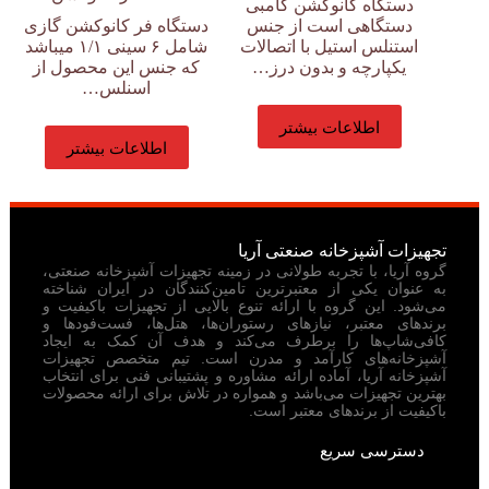
دستگاه کانوکشن کامبی
دستگاهی است از جنس
دستگاه فر کانوکشن گازی
استنلس استیل با اتصالات
شامل ۶ سینی ۱/۱ میباشد
یکپارچه و بدون درز…
که جنس این محصول از
اسنلس…
اطلاعات بیشتر
اطلاعات بیشتر
تجهیزات آشپزخانه صنعتی آریا
گروه آریا، با تجربه طولانی در زمینه تجهیزات آشپزخانه صنعتی،
به عنوان یکی از معتبرترین تامین‌کنندگان در ایران شناخته
می‌شود. این گروه با ارائه تنوع بالایی از تجهیزات باکیفیت و
برندهای معتبر، نیازهای رستوران‌ها، هتل‌ها، فست‌فودها و
کافی‌شاپ‌ها را برطرف می‌کند و هدف آن کمک به ایجاد
آشپزخانه‌های کارآمد و مدرن است. تیم متخصص تجهیزات
آشپزخانه آریا، آماده ارائه مشاوره و پشتیبانی فنی برای انتخاب
بهترین تجهیزات می‌باشد و همواره در تلاش برای ارائه محصولات
باکیفیت از برندهای معتبر است.
دسترسی سریع