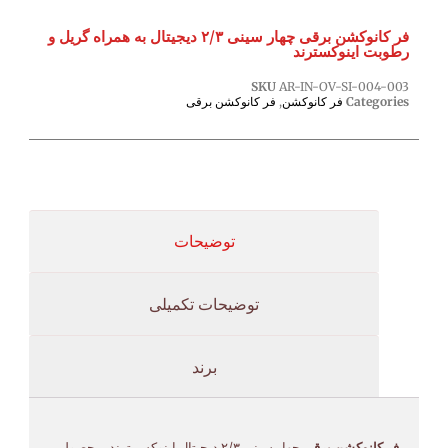
فر کانوکشن برقی چهار سینی ۲/۳ دیجیتال به همراه گریل و
رطوبت اینوکسترند
SKU
AR-IN-OV-SI-004-003
Categories
فر کانوکشن
,
فر کانوکشن برقی
توضیحات
توضیحات تکمیلی
برند
فر کانوکشن برقی
چهار سینی ۲/۳ دیجیتال اینوکس ترند، محصولی