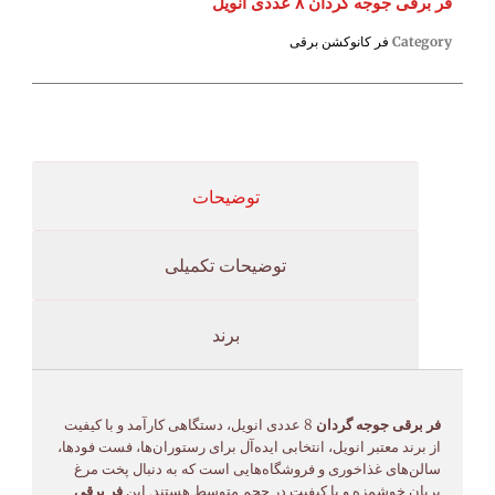
فر برقی جوجه گردان ۸ عددی انویل
Category
فر کانوکشن برقی
توضیحات
توضیحات تکمیلی
برند
فر برقی جوجه گردان
8 عددی انویل، دستگاهی کارآمد و با کیفیت
از برند معتبر انویل، انتخابی ایده‌آل برای رستوران‌ها، فست فودها،
سالن‌های غذاخوری و فروشگاه‌هایی است که به دنبال پخت مرغ
بریان خوشمزه و با کیفیت در حجم متوسط هستند. این
فر برقی