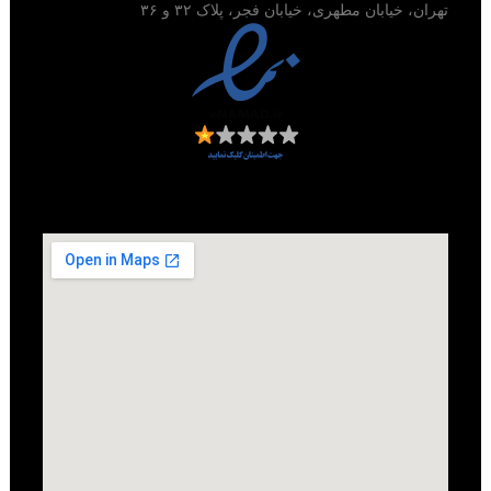
تهران، خیابان مطهری، خیابان فجر، پلاک ۳۲ و ۳۶