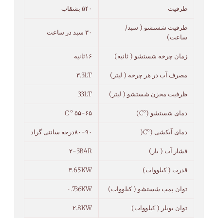
ظرفیت
۵۴۰ بشقاب
ظرفیت شستشو ( سبد/
۳۰ سبد در ساعت
ساعت)
زمان چرخه شستشو ( ثانیه)
۱۶ثانیه
مصرف آب در هر چرخه ( لیتر)
۳.3LT
ظرفیت مخزن شستشو ( لیتر)
33LT
دمای شستشو (°C)
۵۵-۶۵ ° C
دمای آبکشی (°C(
۸۰-۹۰درجه سانتی گراد
فشار آب ( بار)
۲-3BAR
قدرت ( کیلووات)
۳.65KW
توان پمپ شستشو ( کیلووات)
۰.736KW
توان بویلر ( کیلووات)
۲.8KW