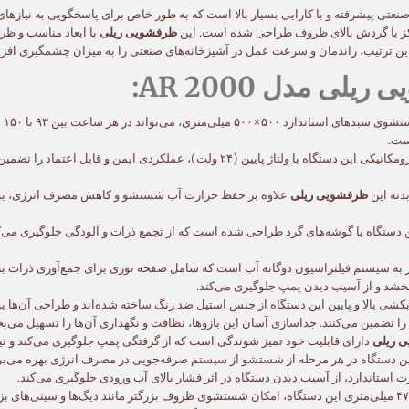
روف صنعتی پیشرفته و با کارایی بسیار بالا است که به طور خاص برای پاسخگویی به نیا
مراکز با گردش بالای ظروف طراحی شده است. این
ظرفشویی ریلی
با ابعاد مناسب و ظ
ین ترتیب، راندمان و سرعت عمل در آشپزخانه‌های صنعتی را به میزان چشمگیری افز
ی مدل AR 2000:
با
است.
سیستم کنترل الکترومکانیکی این دستگاه با ولتاژ پایین (۲۴ ولت)، عملک
دنه این
ظرفشویی ریلی
علاوه بر حفظ حرارت آب شستشو و کاهش مصرف انرژی، به ک
تگاه با گوشه‌های گرد طراحی شده است که از تجمع ذرات و آلودگی جلوگیری می‌کن
به سیستم فیلتراسیون دوگانه آب است که شامل صفحه توری برای جمع‌آوری ذرات ب
خشد و از آسیب دیدن پمپ جلوگیری می‌کند.
شی بالا و پایین این دستگاه از جنس استیل ضد زنگ ساخته شده‌اند و طراحی آن‌ها به
تضمین می‌کنند. جداسازی آسان این بازوها، نظافت و نگهداری آن‌ها را تسهیل می‌ب
 ریلی
دارای قابلیت خود تمیز شوندگی است که از گرفتگی پمپ جلوگیری می‌کند و نیا
ن دستگاه در هر مرحله از شستشو از سیستم صرفه‌جویی در مصرف انرژی بهره می‌برد 
 استاندارد، از آسیب دیدن دستگاه در اثر فشار بالای آب ورودی جلوگیری می‌کند.