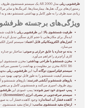
ظرفشویی ریلی
مدل AR 2000 یک سیستم شستشوی ظ
رستوران‌های بزرگ، هتل‌ها، بیمارستان‌ها، کترینگ‌ها و سایر 
زیادی سبد ظرف را به طور کامل و بهداشتی شستشو دهد و به ا
ویژگی‌های برجسته ظرفشویی ریل
ظرفیت شستشوی بالا:
این
ظرفشویی ریلی
ایده‌آل برای مکان‌هایی با حجم کاری سنگین تبدیل کرده 
کنترل‌های الکترومکانیکی قابل اعتماد:
می‌سازد.
بدنه دو جداره با عایق حرارتی و صوتی:
ساختار دو جداره ب
کاری آرام‌تری را فراهم می‌آورد.
مخزن شستشو با طراحی بهداشتی:
مخزن شستشوی این دس
AISI 316 مخزن نیز مقاومت و بهداشت را تضمین می‌کند.
سیستم فیلتراسیون دوگانه آب:
این
ظرفشویی ریلی
مجهز 
سیستم کیفیت شستشو را به طور قابل توجهی بهبود می‌ب
بازوهای شستشو و آبکشی قدرتمند:
بازوهای شستشو و آبک
روی ظروف اسپری می‌کنند و شستشویی کامل و بی‌نقص را 
پمپ عمودی خود تمیز شونده:
پمپ عمودی این
ظرفشویی
سیستم صرفه‌جویی در مصرف انرژی (Economizer):
ای
کاهنده فشار آب استاندارد:
وجود کاهنده فشار آب به صورت
ارتفاع مفید شستشوی مناسب:
ارتفاع مفید شستشوی ۴۷۰ میلی‌متری این دستگاه، امکان شستشوی ظروف بزرگتر مانند دیگ‌ها و سینی‌های بزرگ را نیز فراهم می‌کند.