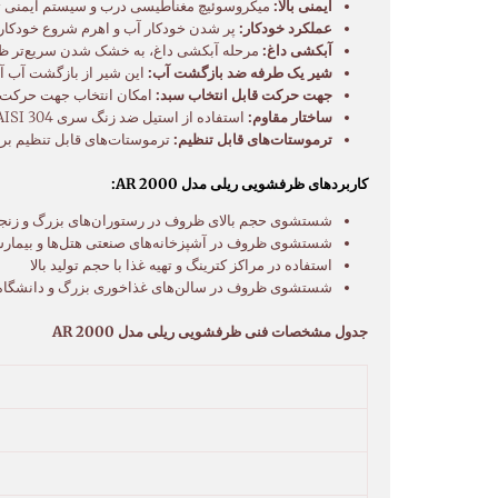
ایمنی بالا:
میکروسوئیچ مغناطیسی درب و سیستم ایمنی توقف
عملکرد خودکار:
پر شدن خودکار آب و اهرم شروع خودکار ب
آبکشی داغ:
مرحله آبکشی داغ، به خشک شدن سریع‌تر ظرو
شیر یک طرفه ضد بازگشت آب:
این شیر از بازگشت آب آل
جهت حرکت قابل انتخاب سبد:
امکان انتخاب جهت حرکت سبد از راست به چپ (EDX) یا از چپ به راست 
ساختار مقاوم:
استفاده از استیل ضد زنگ سری AISI 304 در ساخت بدنه و AISI 316 در ساخت مخزن شستشو و بویلر، طول عمر و دوام بالای این دستگاه را تضمین می‌کند.
ترموستات‌های قابل تنظیم:
ترموستات‌های قابل تنظیم برا
کاربردهای ظرفشویی ریلی مدل AR 2000:
شستشوی حجم بالای ظروف در رستوران‌های بزرگ و زنجی
شستشوی ظروف در آشپزخانه‌های صنعتی هتل‌ها و بیمارست
استفاده در مراکز کترینگ و تهیه غذا با حجم تولید بالا
شستشوی ظروف در سالن‌های غذاخوری بزرگ و دانشگاه‌
جدول مشخصات فنی ظرفشویی ریلی مدل AR 2000