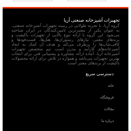
تجهیزات آشپزخانه صنعتی آریا
گروه آریا، با تجربه طولانی در زمینه تجهیزات آشپزخانه صنعتی،
به عنوان یکی از معتبرترین تامین‌کنندگان در ایران شناخته
می‌شود. این گروه با ارائه تنوع بالایی از تجهیزات باکیفیت و
برندهای معتبر، نیازهای رستوران‌ها، هتل‌ها، فست‌فودها و
کافی‌شاپ‌ها را برطرف می‌کند و هدف آن کمک به ایجاد
آشپزخانه‌های کارآمد و مدرن است. تیم متخصص تجهیزات
آشپزخانه آریا، آماده ارائه مشاوره و پشتیبانی فنی برای انتخاب
بهترین تجهیزات می‌باشد و همواره در تلاش برای ارائه محصولات
باکیفیت از برندهای معتبر است.
دسترسی سریع
خانه
فروشگاه
مقالات
درباره ما