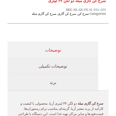
سرخ کن گازی مبله دو لگن ۳۴ لیتری
SKU
AR-AR-FR-SI-034-001
Categories
سرخ کن
,
سرخ کن گازی
,
سرخ کن گازی مبله
توضیحات
توضیحات تکمیلی
برند
سرخ کن گازی مبله
دو لگن ۳۴ لیتری آریا، محصولی با کیفیت و
کارآمد از برند معتبر آریا، گزینه‌ای مناسب برای رستوران‌ها،
فست‌فودها و سایر مراکز تهیه غذا است. این دستگاه با طراحی