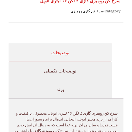
سرخ کن رومیزی گازی ۲ لگن ۱۶ لیتری انویل
Category
سرخ کن گازی رومیزی
توضیحات
توضیحات تکمیلی
برند
سرخ کن رومیزی گازی
2 لگن ۱۶ لیتری انویل، محصولی با کیفیت و
کارآمد از برند معتبر انویل، انتخابی ایده‌آل برای رستوران‌ها،
فست‌فودها و سایر مراکز تهیه غذا است که به دنبال افزایش حجم
پخت و سرعت عمل هستند. این
سرخ کن رومیزی گازی
با داشتن دو