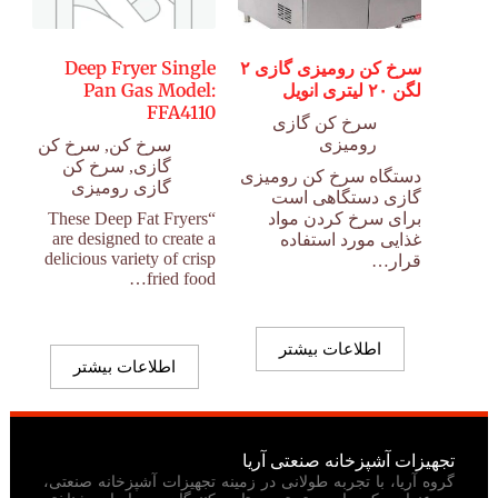
سرخ کن رومیزی گازی ۲
Deep Fryer Single
لگن ۲۰ لیتری انویل
Pan Gas Model:
FFA4110
سرخ کن گازی
رومیزی
سرخ کن
,
سرخ کن
گازی
,
سرخ کن
دستگاه سرخ کن رومیزی
گازی رومیزی
گازی دستگاهی است
برای سرخ کردن مواد
“These Deep Fat Fryers
are designed to create a
غذایی مورد استفاده
delicious variety of crisp
قرار…
fried food…
اطلاعات بیشتر
اطلاعات بیشتر
تجهیزات آشپزخانه صنعتی آریا
گروه آریا، با تجربه طولانی در زمینه تجهیزات آشپزخانه صنعتی،