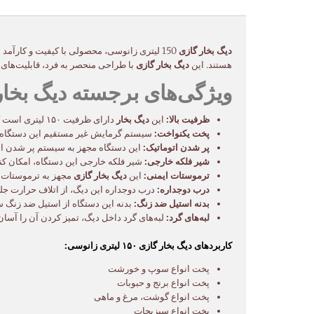
دیگ بخار گازی
150 لیتری زانوسی، محصولی با کیفیت و کارآمد
هستند. این
دیگ بخار گازی
با طراحی منحصر به فرد، قابلیت‌های 
ویژگی‌های برجسته دیگ بخار گازی ۱۵۰ لیتر
ظرفیت بالا:
این
دیگ بخار
دارای ظرفیت ۱۵۰ لیتری است که امکان پخت حجم قابل توجهی از غذا را فراهم می‌کند.
پخت یکنواخت:
سیستم گرمایش غیر مستقیم این دستگاه، ح
پر شدن اتوماتیک:
این دستگاه مجهز به سیستم پر شدن ات
شیر فلکه خارجی:
شیر فلکه خارجی این دستگاه، امکان کنت
ترموستات ایمنی:
این
دیگ بخار گازی
مجهز به ترموستات ا
درب دوجداره:
درب دوجداره این دیگ، از اتلاف حرارت جلو
بدنه استیل ضد زنگ:
بدنه این دستگاه از استیل ضد زنگ سا
لبه‌های گرد:
لبه‌های گرد داخل دیگ، تمیز کردن آن را آسان
کاربردهای دیگ بخار گازی ۱۵۰ لیتری زانوسی:
پخت انواع سوپ و خورشت
پخت انواع برنج و حبوبات
پخت انواع گوشت، مرغ و ماهی
پخت انواع سبزیجات