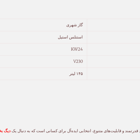
گاز شهری
استنلس استیل
KW24
V230
۱۴۵ لیتر
دیگ بخ