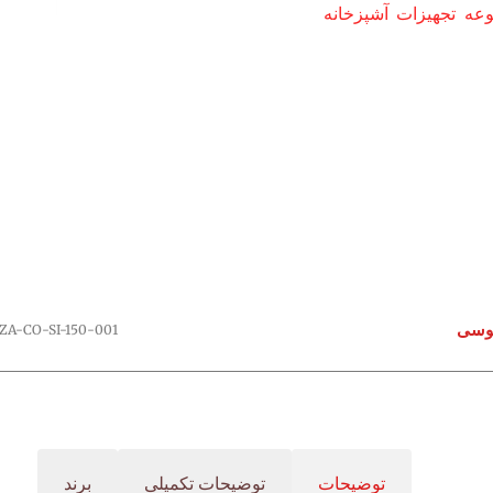
ه تجهیزات آشپزخانه
ZA-CO-SI-150-001
توضیحات
توضیحات تکمیلی
برند