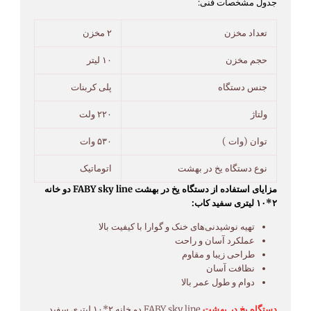
جدول مشخصات فنی:
تعداد مخزن
۲ مخزن
حجم مخزن
۱۰ لیتر
جنس دستگاه
پلی کربنات
ولتاژ
۲۲۰ ولت
توان (وات )
۵۳۰ وات
نوع دستگاه یخ در بهشت
اتوماتیک
مزایای استفاده از دستگاه یخ در بهشت FABY sky line دو خانه
۲*۱۰ لیتری سفید کاب:
تهیه نوشیدنی‌های خنک و گوارا با کیفیت بالا
عملکرد آسان و راحت
طراحی زیبا و مقاوم
نظافت آسان
دوام و طول عمر بالا
دستگاه یخ در بهشت
FABY sky line دو خانه ۲*۱۰ لیتری سفید