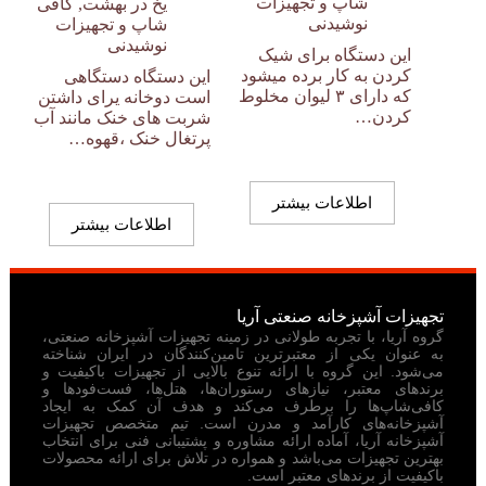
شاپ و تجهیزات
یخ در بهشت
,
کافی
نوشیدنی
شاپ و تجهیزات
نوشیدنی
این دستگاه برای شیک
کردن به کار برده میشود
این دستگاه دستگاهی
که دارای ۳ لیوان مخلوط
است دوخانه یرای داشتن
کردن…
شربت های خنک مانند آب
پرتغال خنک ،قهوه…
اطلاعات بیشتر
اطلاعات بیشتر
تجهیزات آشپزخانه صنعتی آریا
گروه آریا، با تجربه طولانی در زمینه تجهیزات آشپزخانه صنعتی،
به عنوان یکی از معتبرترین تامین‌کنندگان در ایران شناخته
می‌شود. این گروه با ارائه تنوع بالایی از تجهیزات باکیفیت و
برندهای معتبر، نیازهای رستوران‌ها، هتل‌ها، فست‌فودها و
کافی‌شاپ‌ها را برطرف می‌کند و هدف آن کمک به ایجاد
آشپزخانه‌های کارآمد و مدرن است. تیم متخصص تجهیزات
آشپزخانه آریا، آماده ارائه مشاوره و پشتیبانی فنی برای انتخاب
بهترین تجهیزات می‌باشد و همواره در تلاش برای ارائه محصولات
باکیفیت از برندهای معتبر است.