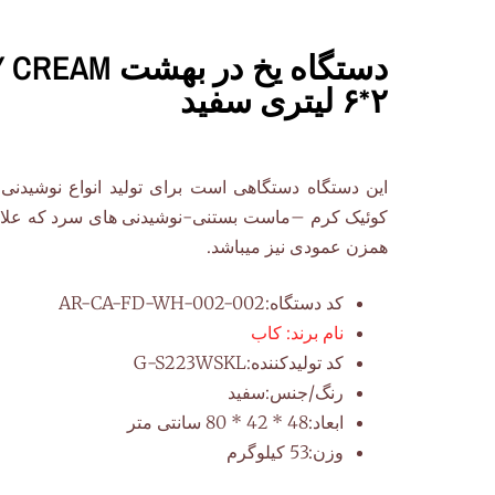
۲*۶ لیتری سفید
این دستگاه دستگاهی است برای تولید انواع نوشیدن
کوئیک کرم –ماست بستنی-نوشیدنی های سرد که علاوه
همزن عمودی نیز میباشد.
کد دستگاه:
AR-CA-FD-WH-002-002
نام برند:
کاب
کد تولیدکننده:
G-S223WSKL
رنگ/جنس:
سفید
ابعاد:
48 * 42 * 80 سانتی متر
وزن:
53 کیلوگرم