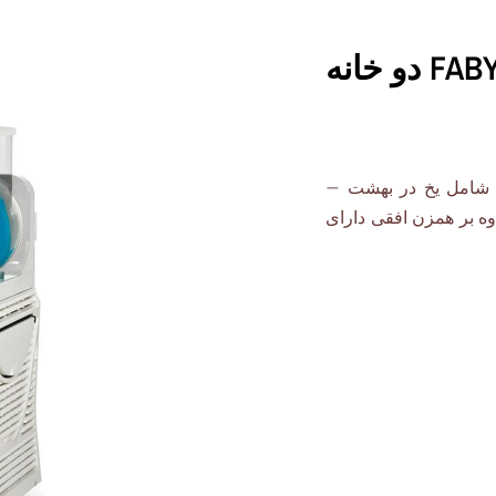
دستگاه یخ در بهشت FABY CREAM دو خانه
ی شامل یخ در بهشت –
 بر همزن افقی دارای