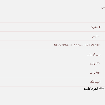
تی
۲ مخزن
۱۰ لیتر
SL223BM-SL223W-SL223N2016
پلی کربنات
۲۲۰ ولت
۸۵۰ وات
اتوماتیک