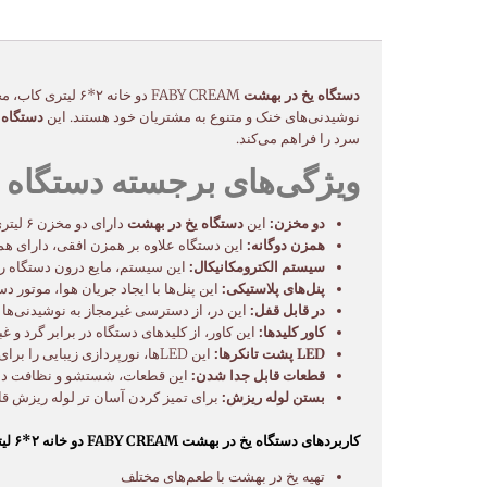
دستگاه یخ در بهشت
FABY CREAM دو خا
نوشیدنی‌های خنک و متنوع به مشتریان خود هستند. این
دستگاه 
سرد را فراهم می‌کند.
ویژگی‌های برجسته دستگاه یخ در بهشت FABY CREAM د
دو مخزن:
این
دستگاه یخ در بهشت
دارای دو مخزن ۶ لیتری است که امکان تهیه دو نوع نوشیدنی مختلف را به صورت همزمان فراهم می‌کند.
همزن دوگانه:
این دستگاه علاوه بر همزن افقی، دارای هم
سیستم الکترومکانیکال:
این سیستم، مایع درون دستگاه را 
پنل‌های پلاستیکی:
این پنل‌ها با ایجاد جریان هوا، موتور 
در قابل قفل:
این در، از دسترسی غیرمجاز به نوشیدنی‌ها 
کاور کلیدها:
این کاور، از کلیدهای دستگاه در برابر گرد و 
LED پشت تانکرها:
این LEDها، نورپردازی زیبایی را برای نوشیدنی‌های درون دستگاه ایجاد می‌کنند و جلوه‌ای جذاب به آن می‌بخشند.
قطعات قابل جدا شدن:
این قطعات، شستشو و نظافت دستگ
بستن لوله ریزش:
برای تمیز کردن آسان تر لوله ریزش قا
کاربردهای دستگاه یخ در بهشت FABY CREAM دو خانه ۲*۶ لیتری کاب:
تهیه یخ در بهشت با طعم‌های مختلف