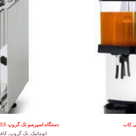
دستگاه اسپرسو تک گروپ COMPACT CKXE اتومات استیل LUX باپمپ داخلی و مخزن آب
اتوماتیک
,
تک گروپ
,
کاف