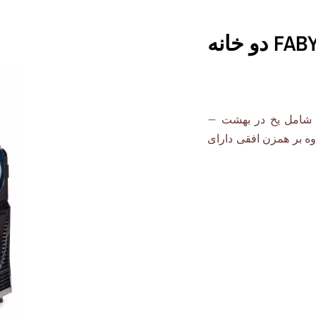
دستگاه یخ در بهشت FABY CREAM دو خانه
ی شامل یخ در بهشت –
 بر همزن افقی دارای