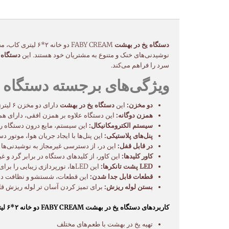
دستگاه یخ در بهشت
FABY CREAM دو خا
نوشیدنی‌های خنک و متنوع به مشتریان خود هستند. این
دستگاه 
سرد را فراهم می‌کند.
ویژگی‌های برجسته دستگاه یخ در بهشت FABY CREAM د
دو مخزن:
این
دستگاه یخ در بهشت
دارای دو مخزن ۶ لیتری است که امکان تهیه دو نوع نوشیدنی مختلف را به صورت همزمان فراهم می‌کند.
همزن دوگانه:
این دستگاه علاوه بر همزن افقی، دارای هم
سیستم الکترومکانیکال:
این سیستم، مایع درون دستگاه را 
پنل‌های پلاستیکی:
این پنل‌ها با ایجاد جریان هوا، موتور 
در قابل قفل:
این در، از دسترسی غیرمجاز به نوشیدنی‌ها 
کاور کلیدها:
این کاور، از کلیدهای دستگاه در برابر گرد و 
LED پشت تانکرها:
این LEDها، نورپردازی زیبایی را برای نوشیدنی‌های درون دستگاه ایجاد می‌کنند و جلوه‌ای جذاب به آن می‌بخشند.
قطعات قابل جدا شدن:
این قطعات، شستشو و نظافت دستگ
بستن لوله ریزش:
برای تمیز کردن آسان تر لوله ریزش قا
کاربردهای دستگاه یخ در بهشت FABY CREAM دو خانه ۲*۶ لیتری کاب:
تهیه یخ در بهشت با طعم‌های مختلف