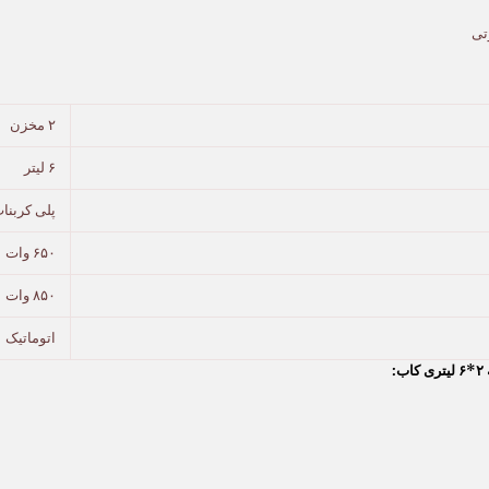
تی
۲ مخزن
۶ لیتر
پلی کربنا
۶۵۰ وات
۸۵۰ وات
اتوماتیک