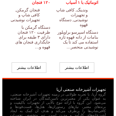
اتوماتیک با ۱ آسیاب
۱۲۰ فنجان
وندینگ
,
کافی شاپ
فنجان گرمکن
,
و تجهیزات
کافی شاپ و
نوشیدنی
,
دستگاه
تجهیزات نوشیدنی
قهوه
دستگاه گرمکن با
دستگاه اسپرسو براویلور
ظرفیت ۱۲۰ فنجان
بنامات از دانه قهوه تازه
دارای ۳ طبقه برای
استفاده می کند تا یک
جایگذاری فنجان های
نوشیدنی منحصر…
قهوه و…
اطلاعات بیشتر
اطلاعات بیشتر
تجهیزات آشپزخانه صنعتی آریا
گروه آریا، با تجربه طولانی در زمینه تجهیزات آشپزخانه صنعتی،
به عنوان یکی از معتبرترین تامین‌کنندگان در ایران شناخته
می‌شود. این گروه با ارائه تنوع بالایی از تجهیزات باکیفیت و
برندهای معتبر، نیازهای رستوران‌ها، هتل‌ها، فست‌فودها و
کافی‌شاپ‌ها را برطرف می‌کند و هدف آن کمک به ایجاد
آشپزخانه‌های کارآمد و مدرن است. تیم متخصص تجهیزات