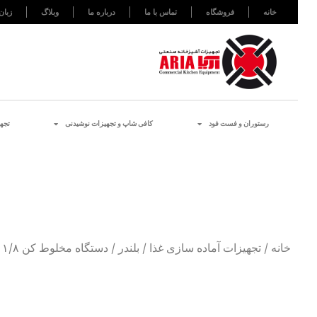
خانه
فروشگاه
تماس با ما
درباره ما
وبلاگ
زبان
رستوران و فست فود
کافی شاپ و تجهیزات نوشیدنی
تجه
خانه
/
تجهیزات آماده سازی غذا
/
بلندر
/ دستگاه مخلوط کن ۱/۸ لیتری میکس غذا HBF500 همیلتون بیچ