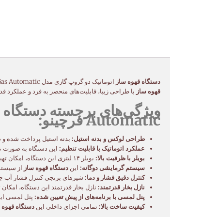
دستگاه قهوه ساز
اتوماتیک دو گروپ گازی مدل Contempo Gas Automatic فرچینو، محصولی لوکس و با کیفیت از برند معتبر فرچینو، انتخابی ایده‌آل برای کافه‌های حرفه‌ای و پر رفت و آمد است. این
قهوه ساز
با طراحی زیبا، قابلیت‌های منحصر به فرد و عملکرد قدر
Automatic فرچینو:
طراحی لوکس و بدنه استیل:
بدنه استیل پرداخت شده و 
عملکرد اتوماتیک با قابلیت تنظیم:
این دستگاه به صورت تمام اتوم
بویلر با ظرفیت بالا:
بویلر ۱۴ لیتری این دستگاه، امکان تهیه تعداد زیادی اسپرسو و آب جوش را به صورت متوالی فراهم می‌کند.
سیستم گرمایشی دوگانه:
این
دستگاه قهوه ساز
از سیستم 
کنترل دقیق فشار و دما:
شیرهای برنجی کنترل فشار آب جوش
نازل بخار قدرتمند:
نازل بخار قدرتمند این دستگاه، امکان ت
پنل لمسی با برنامه‌های از پیش تعیین شده:
پنل لمسی این 
کیفیت ساخت بالا:
تمامی اجزای داخلی این
دستگاه قهوه 