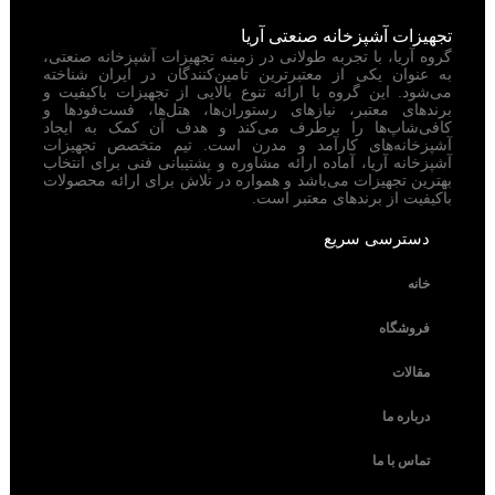
تجهیزات آشپزخانه صنعتی آریا
گروه آریا، با تجربه طولانی در زمینه تجهیزات آشپزخانه صنعتی،
به عنوان یکی از معتبرترین تامین‌کنندگان در ایران شناخته
می‌شود. این گروه با ارائه تنوع بالایی از تجهیزات باکیفیت و
برندهای معتبر، نیازهای رستوران‌ها، هتل‌ها، فست‌فودها و
کافی‌شاپ‌ها را برطرف می‌کند و هدف آن کمک به ایجاد
آشپزخانه‌های کارآمد و مدرن است. تیم متخصص تجهیزات
آشپزخانه آریا، آماده ارائه مشاوره و پشتیبانی فنی برای انتخاب
بهترین تجهیزات می‌باشد و همواره در تلاش برای ارائه محصولات
باکیفیت از برندهای معتبر است.
دسترسی سریع
خانه
فروشگاه
مقالات
درباره ما
تماس با ما