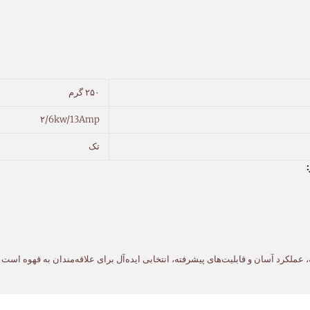
۲۵۰ گرم
۲/6kw/13Amp
تک