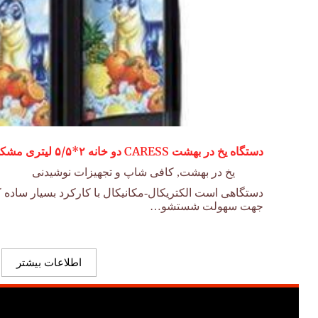
دستگاه یخ در بهشت CARESS دو خانه ۲*۵/۵ لیتری مشکی
یخ در بهشت
,
کافی شاپ و تجهیزات نوشیدنی
دستگاهی است الکتریکال-مکانیکال با کارکرد بسیار ساده
جهت سهولت شستشو…
اطلاعات بیشتر