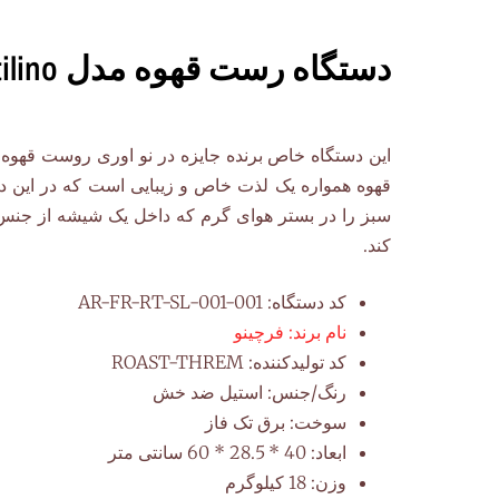
دستگاه رست قهوه مدل Roastilino
این دستگاه خاص برنده جایزه در نو اوری روست قهوه م
قهوه همواره یک لذت خاص و زیبایی است که در این دس
سبز را در بستر هوای گرم که داخل یک شیشه از جنس
کند.
کد دستگاه:
AR-FR-RT-SL-001-001
نام برند:
فرچینو
کد تولیدکننده:
ROAST-THREM
رنگ/جنس:
استیل ضد خش
سوخت:
برق تک فاز
ابعاد:
40 * 28.5 * 60 سانتی متر
وزن:
18 کیلوگرم