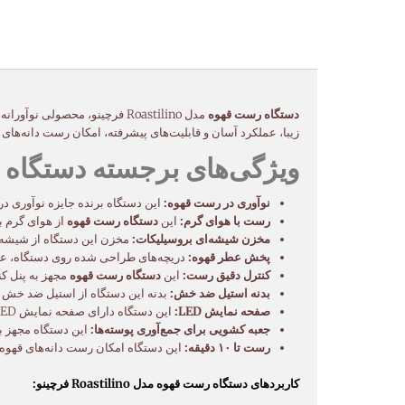
دستگاه رست قهوه
مدل Roastilino فرچینو، محصولی نوآورانه و با کیفیت از برند فرچینو، تجربه‌ای لذت‌بخش و منحصربه‌فرد از رست قهوه خانگی را برای شما به ارمغان می‌آورد. این
زیبا، عملکرد آسان و قابلیت‌های پیشرفته، امکان رست دانه‌های ق
ویژگی‌های برجسته دستگاه رست قهوه مد
نوآوری در رست قهوه:
این دستگاه برنده جایزه نوآوری در
رست با هوای گرم:
این
دستگاه رست قهوه
از هوای گرم ب
مخزن شیشه‌ای بروسیلیکات:
مخزن این دستگاه از شیشه 
پخش عطر قهوه:
دریچه‌های طراحی شده روی دستگاه، عطر 
کنترل دقیق رست:
این
دستگاه رست قهوه
مجهز به پنل ک
بدنه استیل ضد خش:
بدنه این دستگاه از استیل ضد خش س
صفحه نمایش LED:
این دستگاه دارای صفحه نمایش LED برای نمایش شمارش معکوس و تنظیمات رست است.
جعبه کشویی برای جمع‌آوری پوسته‌ها:
این دستگاه مجهز ب
رست تا ۱۰ دقیقه:
این دستگاه امکان رست دانه‌های قهوه را تا ۱۰ دقیقه و در دمای ۲۰۰ تا ۲۳۰ درجه سانتی‌گراد ف
کاربردهای دستگاه رست قهوه مدل Roastilino فرچینو: