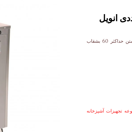
بشقاب گرمکن انویل برای در دمای ایده آل نگه داشتن حداکثر 60 بشقاب
ه تجهیزات آشپزخانه