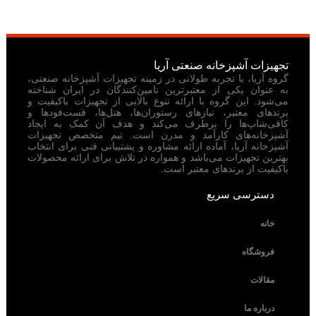
تجهیزات آشپزخانه صنعتی آریا
گروه آریا، با تجربه طولانی در زمینه تجهیزات آشپزخانه صنعتی،
به عنوان یکی از معتبرترین تامین‌کنندگان در ایران شناخته
می‌شود. این گروه با ارائه تنوع بالایی از تجهیزات باکیفیت و
برندهای معتبر، نیازهای رستوران‌ها، هتل‌ها، فست‌فودها و
کافی‌شاپ‌ها را برطرف می‌کند و هدف آن کمک به ایجاد
آشپزخانه‌های کارآمد و مدرن است. تیم متخصص تجهیزات
آشپزخانه آریا، آماده ارائه مشاوره و پشتیبانی فنی برای انتخاب
بهترین تجهیزات می‌باشد و همواره در تلاش برای ارائه محصولات
باکیفیت از برندهای معتبر است.
دسترسی سریع
خانه
فروشگاه
مقالات
درباره ما