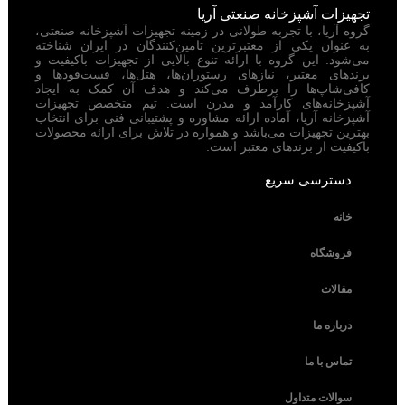
تجهیزات آشپزخانه صنعتی آریا
گروه آریا، با تجربه طولانی در زمینه تجهیزات آشپزخانه صنعتی،
به عنوان یکی از معتبرترین تامین‌کنندگان در ایران شناخته
می‌شود. این گروه با ارائه تنوع بالایی از تجهیزات باکیفیت و
برندهای معتبر، نیازهای رستوران‌ها، هتل‌ها، فست‌فودها و
کافی‌شاپ‌ها را برطرف می‌کند و هدف آن کمک به ایجاد
آشپزخانه‌های کارآمد و مدرن است. تیم متخصص تجهیزات
آشپزخانه آریا، آماده ارائه مشاوره و پشتیبانی فنی برای انتخاب
بهترین تجهیزات می‌باشد و همواره در تلاش برای ارائه محصولات
باکیفیت از برندهای معتبر است.
دسترسی سریع
خانه
فروشگاه
مقالات
درباره ما
تماس با ما
سوالات متداول