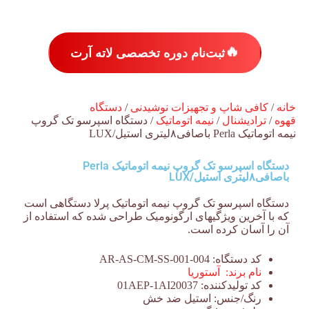
🔥
ثبت‌نام دوره تخصصی لاته آرت
خانه
/
کافی شاپ و تجهیزات نوشیدنی
/
دستگاه
قهوه
/
ترادیشنال
/
نیمه اتوماتیک
/ دستگاه اسپرسو تک گروپ
نیمه اتوماتیک Perla باصافی۸لیتری استیل/LUX
دستگاه اسپرسو تک گروپ نیمه اتوماتیک Perla
باصافی۸لیتری استیل/LUX
دستگاه اسپرسو تک گروپ نیمه اتوماتیک پرلا دستگاهی است
که با آخرین ویژگیهای ارگونومیک طراحی شده که استفاده از
آن را آسان کرده است.
کد دستگاه:
AR-AS-CM-SS-001-004
نام برند:
آستوریا
کد تولیدکننده:
01AEP-1AI20037
رنگ/جنس:
استیل ضد خش