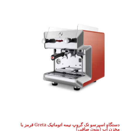
دستگاه اسپرسو تک گروپ نیمه اتوماتیک Greta قرمز با
مخزن آب (بدون صافی)