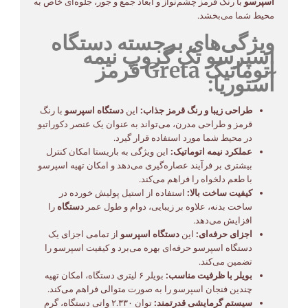
اسپرسو
با رنگ قرمز چشم‌نواز و ابعاد جمع و جور، جلوه‌ای خاص به
محیط شما می‌بخشد.
ویژگی‌های برجسته دستگاه
اسپرسو تک گروپ نیمه
اتوماتیک Greta قرمز
آستوریا:
طراحی زیبا و رنگ قرمز جذاب:
این
دستگاه اسپرسو
با رنگ
قرمز و طراحی مدرن، می‌تواند به عنوان یک عنصر دکوراتیو
در محیط شما مورد استفاده قرار گیرد.
عملکرد نیمه اتوماتیک:
این ویژگی به باریستا امکان کنترل
بیشتری بر فرآیند عصاره‌گیری می‌دهد و امکان تهیه اسپرسو
با طعم دلخواه را فراهم می‌کند.
کیفیت ساخت بالا:
استفاده از استیل پولیش خورده در
ساخت بدنه، علاوه بر زیبایی، دوام و طول عمر
دستگاه
را
افزایش می‌دهد.
اجزای حرفه‌ای:
این
دستگاه اسپرسو
از تمامی اجزای یک
دستگاه اسپرسو حرفه‌ای بهره می‌برد و کیفیت اسپرسو را
تضمین می‌کند.
بویلر با ظرفیت مناسب:
بویلر ۶ لیتری دستگاه، امکان تهیه
چندین فنجان اسپرسو را به صورت متوالی فراهم می‌کند.
سیستم گرمایشی قدرتمند:
توان ۲.۳۳۰ واتی دستگاه، گرم