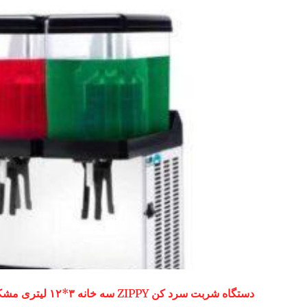
دستگاه شربت سرد کن ZIPPY سه خانه ۳*۱۲ لیتری مشکی