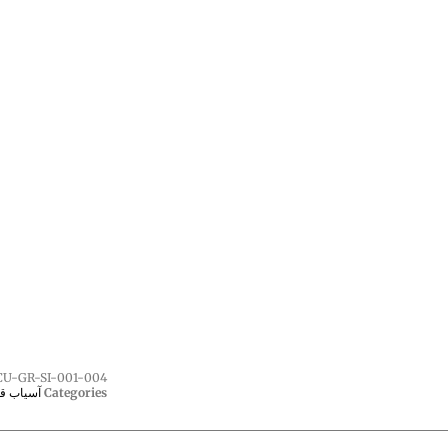
CU-GR-SI-001-004
Categories
آسیاب ق