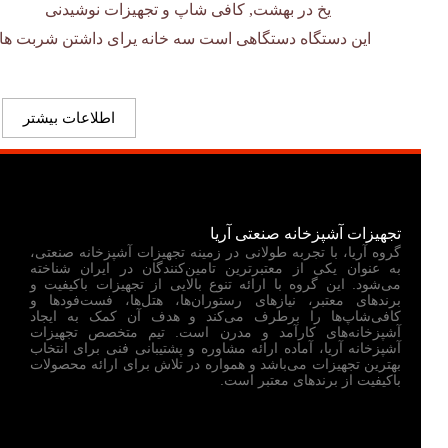
یخ در بهشت
,
کافی شاپ و تجهیزات نوشیدنی
این دستگاه دستگاهی است سه خانه یرای داشتن شربت ها
اطلاعات بیشتر
تجهیزات آشپزخانه صنعتی آریا
گروه آریا، با تجربه طولانی در زمینه تجهیزات آشپزخانه صنعتی،
به عنوان یکی از معتبرترین تامین‌کنندگان در ایران شناخته
می‌شود. این گروه با ارائه تنوع بالایی از تجهیزات باکیفیت و
برندهای معتبر، نیازهای رستوران‌ها، هتل‌ها، فست‌فودها و
کافی‌شاپ‌ها را برطرف می‌کند و هدف آن کمک به ایجاد
آشپزخانه‌های کارآمد و مدرن است. تیم متخصص تجهیزات
آشپزخانه آریا، آماده ارائه مشاوره و پشتیبانی فنی برای انتخاب
بهترین تجهیزات می‌باشد و همواره در تلاش برای ارائه محصولات
باکیفیت از برندهای معتبر است.