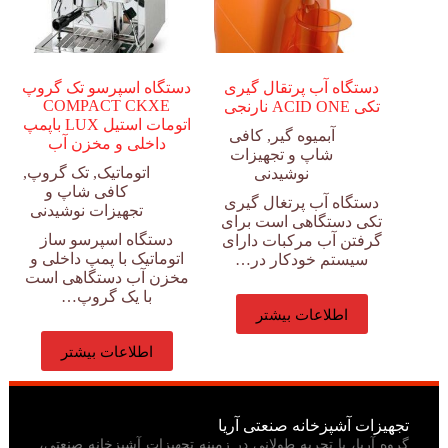
دستگاه آب پرتقال گیری
دستگاه اسپرسو تک گروپ
COMPACT CKXE
تکی ACID ONE نارنجی
اتومات استیل LUX باپمپ
آبمیوه گیر
,
کافی
داخلی و مخزن آب
شاپ و تجهیزات
اتوماتیک
,
تک گروپ
,
نوشیدنی
کافی شاپ و
دستگاه آب پرتغال گیری
تجهیزات نوشیدنی
تکی دستگاهی است برای
دستگاه اسپرسو ساز
گرفتن آب مرکبات دارای
اتوماتیک با پمپ داخلی و
سیستم خودکار در…
مخزن آب دستگاهی است
با یک گروپ…
اطلاعات بیشتر
اطلاعات بیشتر
تجهیزات آشپزخانه صنعتی آریا
گروه آریا، با تجربه طولانی در زمینه تجهیزات آشپزخانه صنعتی،