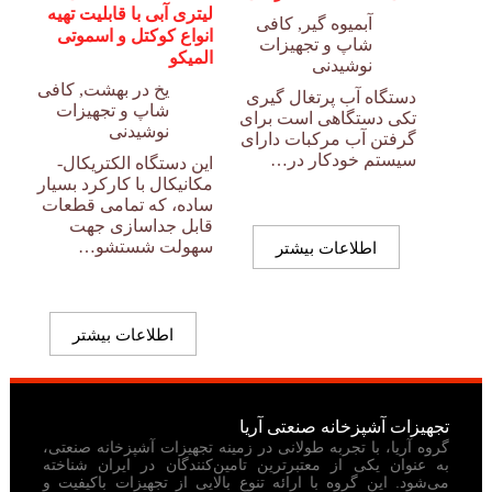
لیتری آبی با قابلیت تهیه
آبمیوه گیر
,
کافی
انواع کوکتل و اسموتی
شاپ و تجهیزات
المیکو
نوشیدنی
یخ در بهشت
,
کافی
دستگاه آب پرتغال گیری
شاپ و تجهیزات
تکی دستگاهی است برای
نوشیدنی
گرفتن آب مرکبات دارای
سیستم خودکار در…
این دستگاه الکتریکال-
مکانیکال با کارکرد بسیار
ساده، که تمامی قطعات
قابل جداسازی جهت
اطلاعات بیشتر
سهولت شستشو…
اطلاعات بیشتر
تجهیزات آشپزخانه صنعتی آریا
گروه آریا، با تجربه طولانی در زمینه تجهیزات آشپزخانه صنعتی،
به عنوان یکی از معتبرترین تامین‌کنندگان در ایران شناخته
می‌شود. این گروه با ارائه تنوع بالایی از تجهیزات باکیفیت و