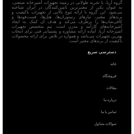
گروه آریا، با تجربه طولانی در زمینه تجهیزات آشپزخانه صنعتی،
به عنوان یکی از معتبرترین تامین‌کنندگان در ایران شناخته
می‌شود. این گروه با ارائه تنوع بالایی از تجهیزات باکیفیت و
برندهای معتبر، نیازهای رستوران‌ها، هتل‌ها، فست‌فودها و
کافی‌شاپ‌ها را برطرف می‌کند و هدف آن کمک به ایجاد
آشپزخانه‌های کارآمد و مدرن است. تیم متخصص تجهیزات
آشپزخانه آریا، آماده ارائه مشاوره و پشتیبانی فنی برای انتخاب
بهترین تجهیزات می‌باشد و همواره در تلاش برای ارائه محصولات
باکیفیت از برندهای معتبر است.
دسترسی سریع
خانه
فروشگاه
مقالات
درباره ما
تماس با ما
سوالات متداول