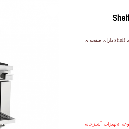
اجاق گریل 90 سانت فردار مدل AR-36G-WO همراه با shelf دارای صفحه ی
ه تجهیزات آشپزخانه