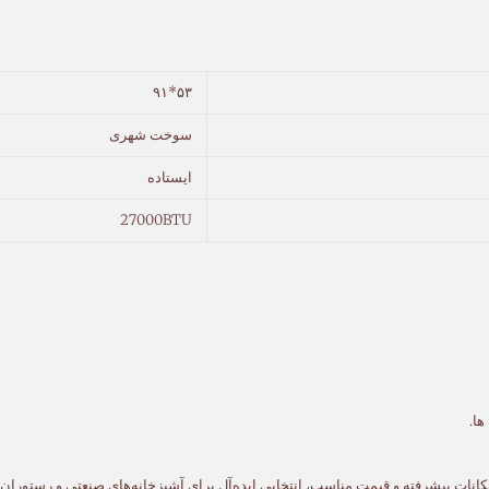
۵۳*۹۱
سوخت شهری
ایستاده
27000BTU
ها.
 امکانات پیشرفته و قیمت مناسب، انتخابی ایده‌آل برای آشپزخانه‌های صنعتی و رستورا