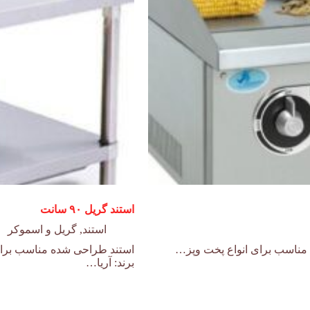
استند گریل ۹۰ سانت
استند
,
گریل و اسموکر
برند: آریا…