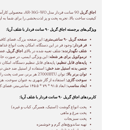
اجاق گریل
90 سانت فردار مدل 
کیفیت ساخت بالا، تجربه پخت و پز لذت‌بخشی را برای شما به ار
ویژگی‌های برجسته اجاق گریل ۹۰ سانت فردار با شلف آریا:
صفحه گریل ۹۰ سانتی‌متری:
این صفحه بزرگ، فضای کافی 
فر فردار:
وجود فر در این دستگاه، امکان پخت انواع غذاهای
شلف نگهدارنده:
شلف تعبیه شده در بالای
اجاق گریل
، فض
ترموکوپل برای هر شعله:
این ویژگی ایمنی، در صورت خامو
پایه‌های قابل تنظیم:
پایه‌های قابل تنظیم دستگاه، امکان ت
جنس بدنه استیل ضد خش:
استفاده از استیل ضد خش در س
توان برنر بالا:
توان 27000BTU هر برنر، سرعت پخت را افزایش می‌دهد و زمان آماده‌سازی غذا را کاهش می‌دهد.
سوخت گازی:
استفاده از گاز شهری به عنوان سوخت، هزین
ابعاد مناسب:
ابعاد ۹۱.۵ * ۷۹ * ۱۴۵.۵ سانتی‌متر، فضای کافی برای پخت انواع غذاها را فراهم می‌کند.
کاربردهای اجاق گریل ۹۰ سانت فردار با شلف آریا:
پخت انواع گوشت (استیک، همبرگر، کباب و غیره)
پخت مرغ و ماهی
پخت سبزیجات
تهیه ساندویچ‌های گرم و خوشمزه