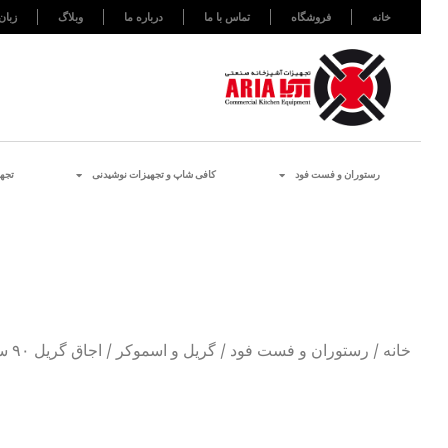
خانه
فروشگاه
تماس با ما
درباره ما
وبلاگ
زبان
رستوران و فست فود
کافی شاپ و تجهیزات نوشیدنی
تجه
خانه
/
رستوران و فست فود
/
گریل و اسموکر
/ اجاق گریل ۹۰ سانت فردار با shelf