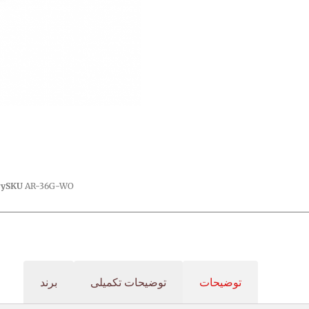
ry
SKU
AR-36G-WO
توضیحات
توضیحات تکمیلی
برند