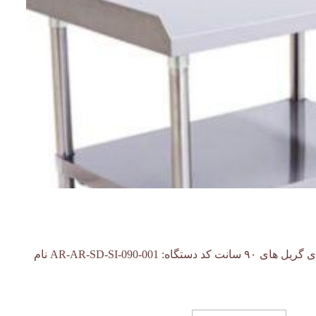
استند طراحی شده مناسب برای گریل های ۹۰ سانت کد دستگاه: AR-AR-SD-SI-090-001 نام