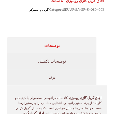
اجاق گریل گازی رومیزی ۸۰ سانت
AR-ZA-GR-SI-080-003
SKU
Category
گریل و اسموکر
توضیحات
توضیحات تکمیلی
برند
اجاق گریل گازی رومیزی
80 سانت زانوسی، محصولی با کیفیت و
کارآمد از برند معتبر زانوسی، انتخابی مناسب برای رستوران‌ها،
فست فودها، هتل‌ها و سایر مراکزی است که به دنبال گریل کردن
حرفه‌ای و با کیفیت مواد غذایی هستند. این
اجاق گریل گازی