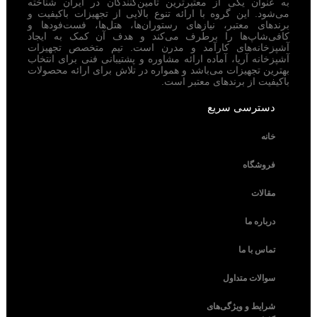
به عنوان یکی از معتبرترین تامین‌کنندگان در ایران شناخته
می‌شود. این گروه با ارائه تنوع بالایی از تجهیزات باکیفیت و
برندهای معتبر، نیازهای رستوران‌ها، هتل‌ها، فست‌فودها و
کافی‌شاپ‌ها را برطرف می‌کند و هدف آن کمک به ایجاد
آشپزخانه‌های کارآمد و مدرن است. تیم متخصص تجهیزات
آشپزخانه آریا، آماده ارائه مشاوره و پشتیبانی فنی برای انتخاب
بهترین تجهیزات می‌باشد و همواره در تلاش برای ارائه محصولات
باکیفیت از برندهای معتبر است.
دسترسی سریع
خانه
فروشگاه
مقالات
درباره ما
تماس با ما
سوالات متداول
شرایط و ویژگی‌های